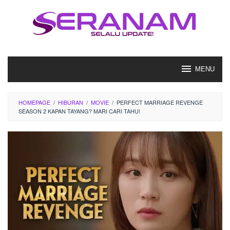
Loncat
ke
konten
MENU
HOMEPAGE
/
HIBURAN
/
MOVIE
/
PERFECT MARRIAGE REVENGE
SEASON 2 KAPAN TAYANG? MARI CARI TAHU!