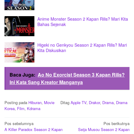
Anime Monster Season 2 Kapan Rilis? Mari Kita
Bahas Sejenak
Higeki no Genkyou Season 2 Kapan Rilis? Mari
Kita Diskusikan
Baca Juga:
Ao No Exorcist Season 3 Kapan Rilis?
Ini Kata Sang Kreator Manganya
Posting pada
Hiburan
,
Movie
Ditag
Apple TV
,
Drakor
,
Drama
,
Drama
Korea
,
Film
,
Kdrama
Navigasi
Pos sebelumnya
Pos berikutnya
A Killer Paradox Season 2 Kapan
Seija Musou Season 2 Kapan
pos