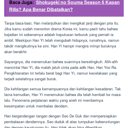
Baca Juga:
Shokugeki no Souma Season 6 Kapan
Rilis? Apa Benar Dibatalkan?
Tanpa basa-basi, Han melanjutkan dan mengikat janji dengan pria itu.
Jika kamu sudah menonton drama Korea ini, kamu pasti tahu bahwa
kejadian ini sebenarnya adalah keputusan terburuk yang pernah ia
ambil. Meskipun Han Yi telah mengubah hidupnya, rumahnya, namun
takdir mengikutinya ke sini. Han Yi hampir mengira mimpi buruknya
akan berakhir.
Sayangnya, dia menemukan bahwa suaminya berselingkuh. Alih-alih
mencintai Han Yi, dia malah jatuh cinta pada adik Han, Han Yoo Ra.
Pengkhianatan ini terlalu berat bagi Han Yi, namun kecelakaan yang
terjadi setelahnya sangat buruk.
Dia kehilangan semua kemampuannya dan kehilangan kesadaran. Tak
lama kemudian, Han Yi menemukan bahwa dia telah kembali ke masa
lalu. Fenomena perjalanan waktu yang aneh ini memberinya
kesempatan untuk membalas dendam.
Han bergandengan tangan dengan Seo De Guk dan mempersiapkan
pembalasan dendamnya. Seo duduk di atas tumpukan keberuntungan
dan dengan keuntungan itu, Han tidak akan bisa dihentikan.