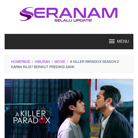
Loncat
ke
konten
MENU
HOMEPAGE
/
HIBURAN
/
MOVIE
/
A KILLER PARADOX SEASON 2
KAPAN RILIS? BERIKUT PREDIKSI SAYA!