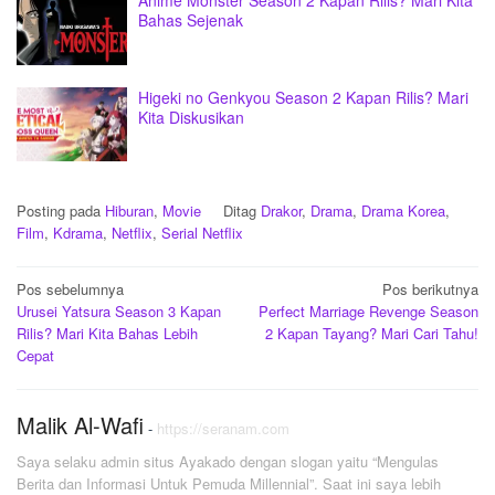
Anime Monster Season 2 Kapan Rilis? Mari Kita
Bahas Sejenak
Higeki no Genkyou Season 2 Kapan Rilis? Mari
Kita Diskusikan
Posting pada
Hiburan
,
Movie
Ditag
Drakor
,
Drama
,
Drama Korea
,
Film
,
Kdrama
,
Netflix
,
Serial Netflix
Navigasi
Pos sebelumnya
Pos berikutnya
Urusei Yatsura Season 3 Kapan
Perfect Marriage Revenge Season
pos
Rilis? Mari Kita Bahas Lebih
2 Kapan Tayang? Mari Cari Tahu!
Cepat
Malik Al-Wafi
-
https://seranam.com
Saya selaku admin situs Ayakado dengan slogan yaitu “Mengulas
Berita dan Informasi Untuk Pemuda Millennial”. Saat ini saya lebih