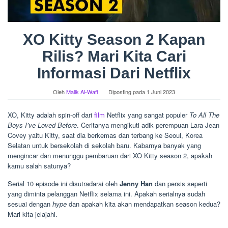
XO Kitty Season 2 Kapan
Rilis? Mari Kita Cari
Informasi Dari Netflix
Oleh
Malik Al-Wafi
Diposting pada
1 Juni 2023
XO, Kitty adalah spin-off dari
film
Netflix yang sangat populer
To All The
Boys I’ve Loved Before
. Ceritanya mengikuti adik perempuan Lara Jean
Covey yaitu Kitty, saat dia berkemas dan terbang ke Seoul, Korea
Selatan untuk bersekolah di sekolah baru. Kabarnya banyak yang
mengincar dan menunggu pembaruan dari XO Kitty season 2, apakah
kamu salah satunya?
Serial 10 episode ini disutradarai oleh
Jenny Han
dan persis seperti
yang diminta pelanggan Netflix selama ini. Apakah serialnya sudah
sesuai dengan
hype
dan apakah kita akan mendapatkan season kedua?
Mari kita jelajahi.