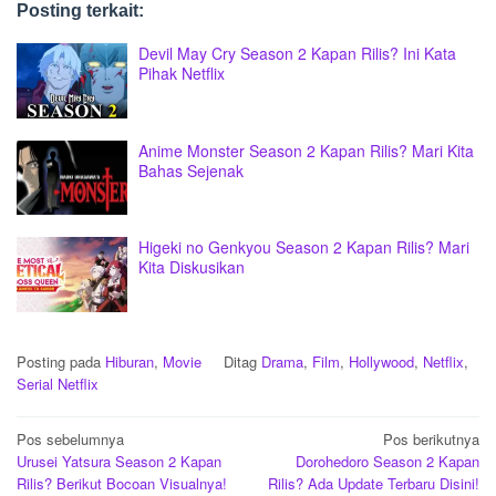
Posting terkait:
Devil May Cry Season 2 Kapan Rilis? Ini Kata
Pihak Netflix
Anime Monster Season 2 Kapan Rilis? Mari Kita
Bahas Sejenak
Higeki no Genkyou Season 2 Kapan Rilis? Mari
Kita Diskusikan
Posting pada
Hiburan
,
Movie
Ditag
Drama
,
Film
,
Hollywood
,
Netflix
,
Serial Netflix
Navigasi
Pos sebelumnya
Pos berikutnya
Urusei Yatsura Season 2 Kapan
Dorohedoro Season 2 Kapan
pos
Rilis? Berikut Bocoan Visualnya!
Rilis? Ada Update Terbaru Disini!