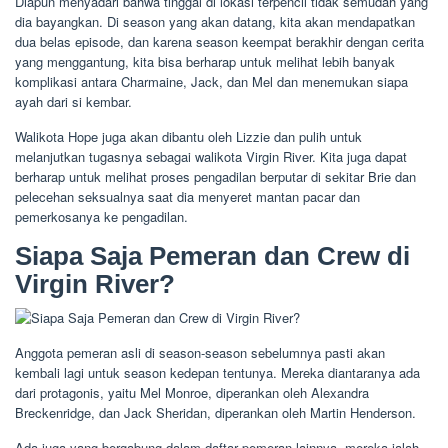
Diapun menyadari bahwa tinggal di lokasi terpencil tidak semudah yang
dia bayangkan. Di season yang akan datang, kita akan mendapatkan
dua belas episode, dan karena season keempat berakhir dengan cerita
yang menggantung, kita bisa berharap untuk melihat lebih banyak
komplikasi antara Charmaine, Jack, dan Mel dan menemukan siapa
ayah dari si kembar.
Walikota Hope juga akan dibantu oleh Lizzie dan pulih untuk
melanjutkan tugasnya sebagai walikota Virgin River. Kita juga dapat
berharap untuk melihat proses pengadilan berputar di sekitar Brie dan
pelecehan seksualnya saat dia menyeret mantan pacar dan
pemerkosanya ke pengadilan.
Siapa Saja Pemeran dan Crew di
Virgin River?
Anggota pemeran asli di season-season sebelumnya pasti akan
kembali lagi untuk season kedepan tentunya. Mereka diantaranya ada
dari protagonis, yaitu Mel Monroe, diperankan oleh Alexandra
Breckenridge, dan Jack Sheridan, diperankan oleh Martin Henderson.
Ada juga yang bergabung dalam daftar pemeran lainnya, mereka ialah