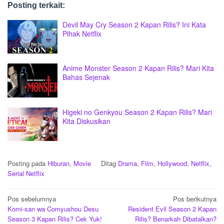
Posting terkait:
Devil May Cry Season 2 Kapan Rilis? Ini Kata
Pihak Netflix
Anime Monster Season 2 Kapan Rilis? Mari Kita
Bahas Sejenak
Higeki no Genkyou Season 2 Kapan Rilis? Mari
Kita Diskusikan
Posting pada
Hiburan
,
Movie
Ditag
Drama
,
Film
,
Hollywood
,
Netflix
,
Serial Netflix
Navigasi
Pos sebelumnya
Pos berikutnya
Komi-san wa Comyushou Desu
Resident Evil Season 2 Kapan
pos
Season 3 Kapan Rilis? Cek Yuk!
Rilis? Benarkah Dibatalkan?