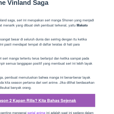
me Vinland Saga
inland saga, seri ini merupakan seri manga Shonen yang menjadi
at menarik yang dibuat oleh pembuat terkenal, yaitu
Makato
angat besar di seluruh dunia dan seiring dengan itu ketika
i pasti mendapat tempat di daftar teratas di hati para
 seri manga tertentu terus berlanjut dan ketika sampai pada
pir semua tanggapan positif yang membuat seri ini lebih layak
anga, pembuat memutuskan bahwa manga ini benar-benar layak
 kita season pertama dari seri anime. Jika dilihat berdasarkan
disukai banyak orang.
son 2 Kapan Rilis? Kita Bahas Sejenak
t penting mengenai
serial anime
ini adalah saat ini sedang dalam