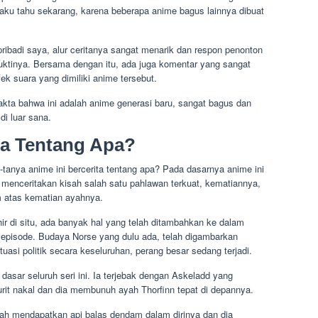
aku tahu sekarang, karena beberapa anime bagus lainnya dibuat
ribadi saya, alur ceritanya sangat menarik dan respon penonton
ktinya. Bersama dengan itu, ada juga komentar yang sangat
k suara yang dimiliki anime tersebut.
fakta bahwa ini adalah anime generasi baru, sangat bagus dan
di luar sana.
ia Tentang Apa?
tanya anime ini bercerita tentang apa? Pada dasarnya anime ini
n menceritakan kisah salah satu pahlawan terkuat, kematiannya,
 atas kematian ayahnya.
khir di situ, ada banyak hal yang telah ditambahkan ke dalam
ap episode. Budaya Norse yang dulu ada, telah digambarkan
uasi politik secara keseluruhan, perang besar sedang terjadi.
dasar seluruh seri ini. Ia terjebak dengan Askeladd yang
it nakal dan dia membunuh ayah Thorfinn tepat di depannya.
lah mendapatkan api balas dendam dalam dirinya dan dia