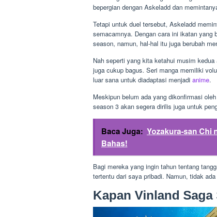
bepergian dengan Askeladd dan memintanya
Tetapi untuk duel tersebut, Askeladd memi
semacamnya. Dengan cara ini ikatan yang be
season, namun, hal-hal itu juga berubah me
Nah seperti yang kita ketahui musim kedua 
juga cukup bagus. Seri manga memiliki volu
luar sana untuk diadaptasi menjadi
anime
.
Meskipun belum ada yang dikonfirmasi ole
season 3 akan segera dirilis juga untuk pen
Baca Juga:
Yozakura-san Chi n
Bahas!
Bagi mereka yang ingin tahun tentang tangga
tertentu dari saya pribadi. Namun, tidak ada
Kapan Vinland Saga 