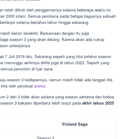
n telah diikuti oleh penggemarnya selama beberapa waktu ini.
mber 2005 silam. Semua pembaca sadar betapa bagusnya sebuah
berlanjut selama bertahun-tahun hingga sekarang.
 masih belum berakhir. Bersamaan dengan itu juga
 Saga season 3 yang akan datang. Karena akan ada cukup
son selanjutnya.
l 7 Juli 2019 lalu. Sekarang seperti yang kita ketahui season
ma menunggu akhirnya dirilis juga di tahun 2023. Seperti yang
i semua penonton di luar sana.
ju season 3 kedepannya, namun masih tidak ada tanggal rilis
a kita oleh pembuat
anime
.
ason 2 dan 3 tidak akan selama yang season pertama dan kedua.
season 3 bakalan diperbarui lebih lanjut pada
akhir tahun 2025
Vinland Saga
Season 3