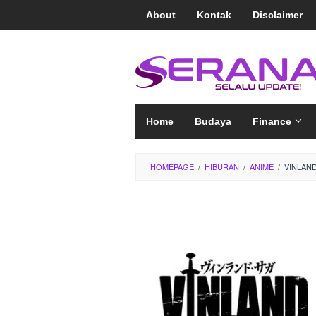
Loncat
About
Kontak
Disclaimer
ke
konten
Home
Budaya
Finance
HOMEPAGE
/
HIBURAN
/
ANIME
/
VINLAND