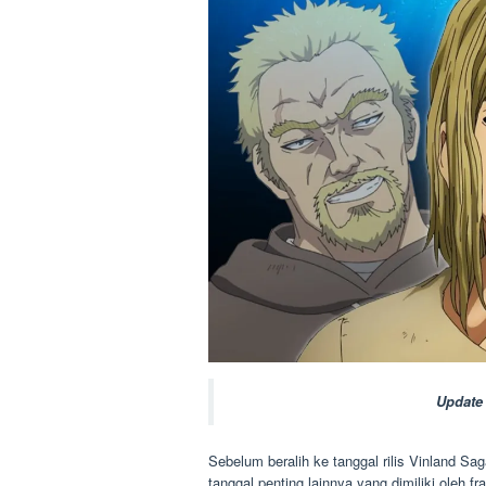
Update 
Sebelum beralih ke tanggal rilis Vinland S
tanggal penting lainnya yang dimiliki oleh f