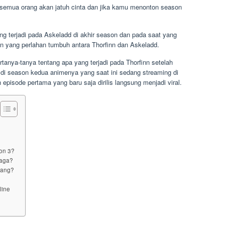
 semua orang akan jatuh cinta dan jika kamu menonton season
g terjadi pada Askeladd di akhir season dan pada saat yang
 yang perlahan tumbuh antara Thorfinn dan Askeladd.
anya-tanya tentang apa yang terjadi pada Thorfinn setelah
b di season kedua animenya yang saat ini sedang streaming di
pisode pertama yang baru saja dirilis langsung menjadi viral.
on 3?
Saga?
ayang?
line