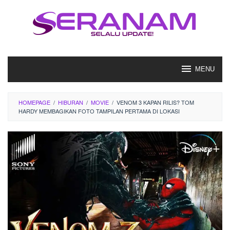
Loncat
ke
konten
MENU
HOMEPAGE
/
HIBURAN
/
MOVIE
/
VENOM 3 KAPAN RILIS? TOM
HARDY MEMBAGIKAN FOTO TAMPILAN PERTAMA DI LOKASI