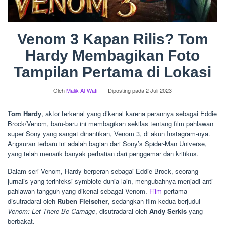
Venom 3 Kapan Rilis? Tom
Hardy Membagikan Foto
Tampilan Pertama di Lokasi
Oleh
Malik Al-Wafi
Diposting pada
2 Juli 2023
Tom Hardy
, aktor terkenal yang dikenal karena perannya sebagai Eddie
Brock/Venom, baru-baru ini membagikan sekilas tentang film pahlawan
super Sony yang sangat dinantikan, Venom 3, di akun Instagram-nya.
Angsuran terbaru ini adalah bagian dari Sony’s Spider-Man Universe,
yang telah menarik banyak perhatian dari penggemar dan kritikus.
Dalam seri Venom, Hardy berperan sebagai Eddie Brock, seorang
jurnalis yang terinfeksi symbiote dunia lain, mengubahnya menjadi anti-
pahlawan tangguh yang dikenal sebagai Venom.
Film
pertama
disutradarai oleh
Ruben Fleischer
, sedangkan film kedua berjudul
Venom: Let There Be Carnage
, disutradarai oleh
Andy Serkis
yang
berbakat.