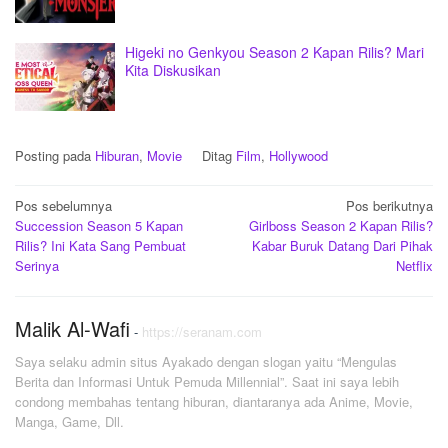
Higeki no Genkyou Season 2 Kapan Rilis? Mari
Kita Diskusikan
Posting pada
Hiburan
,
Movie
Ditag
Film
,
Hollywood
Navigasi
Pos sebelumnya
Pos berikutnya
Succession Season 5 Kapan
Girlboss Season 2 Kapan Rilis?
pos
Rilis? Ini Kata Sang Pembuat
Kabar Buruk Datang Dari Pihak
Serinya
Netflix
Malik Al-Wafi
-
https://seranam.com
Saya selaku admin situs Ayakado dengan slogan yaitu “Mengulas
Berita dan Informasi Untuk Pemuda Millennial”. Saat ini saya lebih
condong membahas tentang hiburan, diantaranya ada Anime, Movie,
Manga, Game, Dll.