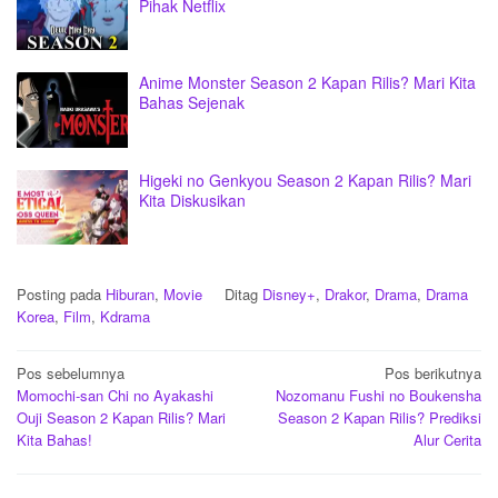
Pihak Netflix
Anime Monster Season 2 Kapan Rilis? Mari Kita
Bahas Sejenak
Higeki no Genkyou Season 2 Kapan Rilis? Mari
Kita Diskusikan
Posting pada
Hiburan
,
Movie
Ditag
Disney+
,
Drakor
,
Drama
,
Drama
Korea
,
Film
,
Kdrama
Navigasi
Pos sebelumnya
Pos berikutnya
Momochi-san Chi no Ayakashi
Nozomanu Fushi no Boukensha
pos
Ouji Season 2 Kapan Rilis? Mari
Season 2 Kapan Rilis? Prediksi
Kita Bahas!
Alur Cerita