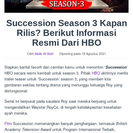
Succession Season 3 Kapan
Rilis? Berikut Informasi
Resmi Dari HBO
Oleh
Malik Al-Wafi
Diposting pada
18 Agustus 2021
Siapkan bantal favorit dan camilan kamu untuk menonton ‘
Succession
‘
HBO secara resmi kembali untuk season 3. Pihak
HBO
akhirnya merilis
trailer teaser untuk ‘Succession’ season 3, yang memberi kita
gambaran sekilas tentang drama yang menunggu keluarga Roy yang
disfungsional.
Serial ini berpusat pada saudara Roy saat mereka berjuang untuk
mengendalikan Waystar RoyCo, di tengah ketidakpastian kesehatan
ayah mereka.
Film
Succession memenangkan banyak penghargaan, termasuk
British
Academy Television Award
untuk Program Internasional Terbaik,