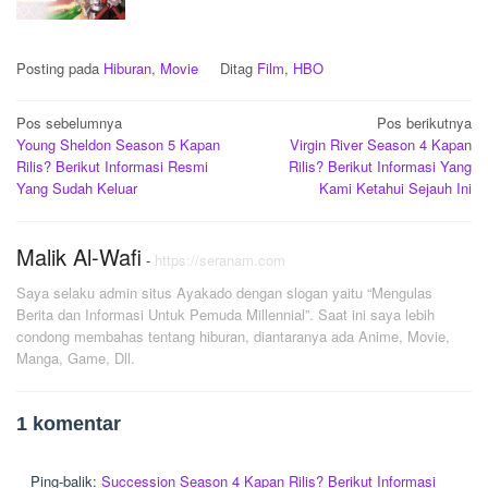
Posting pada
Hiburan
,
Movie
Ditag
Film
,
HBO
Navigasi
Pos sebelumnya
Pos berikutnya
Young Sheldon Season 5 Kapan
Virgin River Season 4 Kapan
pos
Rilis? Berikut Informasi Resmi
Rilis? Berikut Informasi Yang
Yang Sudah Keluar
Kami Ketahui Sejauh Ini
Malik Al-Wafi
-
https://seranam.com
Saya selaku admin situs Ayakado dengan slogan yaitu “Mengulas
Berita dan Informasi Untuk Pemuda Millennial”. Saat ini saya lebih
condong membahas tentang hiburan, diantaranya ada Anime, Movie,
Manga, Game, Dll.
1 komentar
Ping-balik:
Succession Season 4 Kapan Rilis? Berikut Informasi