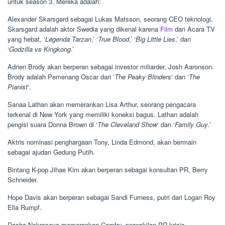
untuk season 3. Mereka adalah:
Alexander Skarsgard sebagai Lukas Matsson, seorang CEO teknologi.
Skarsgard adalah aktor Swedia yang dikenal karena
Film
dan Acara TV
yang hebat, ‘
Legenda Tarzan
,’ ‘
True Blood
,’ ‘
Big Little Lies
,’ dan
‘
Godzilla vs Kingkong
.’
Adrien Brody akan berperan sebagai investor miliarder, Josh Aaronson.
Brody adalah Pemenang Oscar dari ‘
The Peaky Blinders
‘ dan ‘
The
Pianist
‘.
Sanaa Lathan akan memerankan Lisa Arthur, seorang pengacara
terkenal di New York yang memiliki koneksi bagus. Lathan adalah
pengisi suara Donna Brown di ‘
The Cleveland Show
‘ dan ‘
Family Guy
.’
Aktris nominasi penghargaan Tony, Linda Edmond, akan bermain
sebagai ajudan Gedung Putih.
Bintang K-pop Jihae Kim akan berperan sebagai konsultan PR, Berry
Schneider.
Hope Davis akan berperan sebagai Sandi Furness, putri dari Logan Roy
Ella Rumpf.
Dasha Nekrasova memerankan Comfry, perwakilan PR krisis.