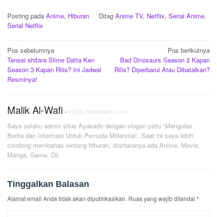
Posting pada
Anime
,
Hiburan
Ditag
Anime TV
,
Netflix
,
Serial Anime
,
Serial Netflix
Navigasi
Pos sebelumnya
Pos berikutnya
Tensei shitara Slime Datta Ken
Bad Dinosaurs Season 2 Kapan
pos
Season 3 Kapan Rilis? Ini Jadwal
Rilis? Diperbarui Atau Dibatalkan?
Resminya!
Malik Al-Wafi
-
https://seranam.com
Saya selaku admin situs Ayakado dengan slogan yaitu “Mengulas
Berita dan Informasi Untuk Pemuda Millennial”. Saat ini saya lebih
condong membahas tentang hiburan, diantaranya ada Anime, Movie,
Manga, Game, Dll.
Tinggalkan Balasan
Alamat email Anda tidak akan dipublikasikan.
Ruas yang wajib ditandai
*