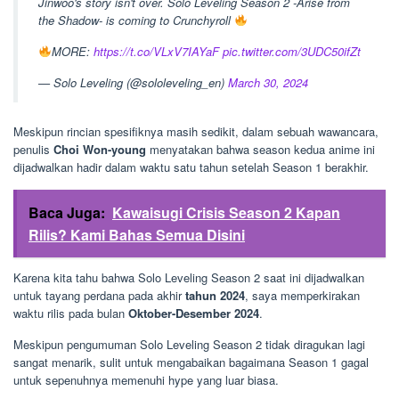
Jinwoo's story isn't over. Solo Leveling Season 2 -Arise from
the Shadow- is coming to Crunchyroll
MORE:
https://t.co/VLxV7IAYaF
pic.twitter.com/3UDC50ifZt
— Solo Leveling (@sololeveling_en)
March 30, 2024
Meskipun rincian spesifiknya masih sedikit, dalam sebuah wawancara,
penulis
Choi Won-young
menyatakan bahwa season kedua anime ini
dijadwalkan hadir dalam waktu satu tahun setelah Season 1 berakhir.
Baca Juga:
Kawaisugi Crisis Season 2 Kapan
Rilis? Kami Bahas Semua Disini
Karena kita tahu bahwa Solo Leveling Season 2 saat ini dijadwalkan
untuk tayang perdana pada akhir
tahun 2024
, saya memperkirakan
waktu rilis pada bulan
Oktober-Desember 2024
.
Meskipun pengumuman Solo Leveling Season 2 tidak diragukan lagi
sangat menarik, sulit untuk mengabaikan bagaimana Season 1 gagal
untuk sepenuhnya memenuhi hype yang luar biasa.