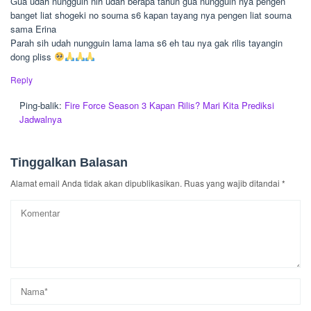
Gua udah nungguin nih udah berapa tahun gua nungguin nya pengen
banget liat shogeki no souma s6 kapan tayang nya pengen liat souma
sama Erina
Parah sih udah nungguin lama lama s6 eh tau nya gak rilis tayangin
dong pliss
Reply
Ping-balik:
Fire Force Season 3 Kapan Rilis? Mari Kita Prediksi
Jadwalnya
Tinggalkan Balasan
Alamat email Anda tidak akan dipublikasikan.
Ruas yang wajib ditandai
*