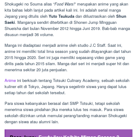
Shokugeki no Souma alias “
Food Wars!
” merupakan anime yang akan
kita bahas lebih lanjut pada artikel kali ini. Ini adalah serial manga
Jepang yang ditulis oleh
Yuto Tsukuda
dan diilustrasikan oleh
Shun
Saeki
. Manganya sendiri diterbitkan di Shonen Jump Mingguan
Shueisha dari bulan November 2012 hingga Juni 2019. Bab-bab manga
disusun menjadi 36 volume.
Manga ini diadaptasi menjadi anime oleh studio J.C Staff. Saat ini,
anime ini memiliki total lima season yang sudah ditayangkan dari tahun
2015 hingga 2020. Seri ini juga memiliki sepasang video game yang
dirilis pada tahun 2015 silam. Manga dari seri ini menjadi super hit dan
menerima sekitar 20 juta penjualan.
Anime
ini berkisah tentang Totsuki Culinary Academy, sebuah sekolah
kuliner elit di Tokyo, Jepang. Hanya segelintir siswa yang dapat lulus
setiap tahun dari sekolah tersebut.
Para siswa kebanyakan berasal dari SMP Totsuki, tetapi sekolah
menerima siswa pindahan jika mereka lulus tes masuk. Para siswa
sekolah diizinkan untuk memulai perang/tanding makanan Shokugeki
dengan siswa atau alumni lain.