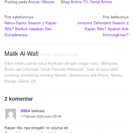
Posting pada
Anime
,
Hiburan
Ditag
Anime TV
,
Serial Anime
Navigasi
Pos sebelumnya
Pos berikutnya
Narco-Saints Season 2 Kapan
Innocent Defendant Season 2
pos
Rilis? Berikut Jawaban Dari
Kapan Rilis? Apakah Ada
Sutradaranya
Kemungkinan?
Malik Al-Wafi
-
https://seranam.com
Saya selaku admin situs Ayakado dengan slogan yaitu “Mengulas
Berita dan Informasi Untuk Pemuda Millennial”. Saat ini saya lebih
condong membahas tentang hiburan, diantaranya ada Anime, Movie,
Manga, Game, Dll.
2 komentar
Ifdhil
berkata:
7 Februari 2024 pukul 05:46
Kapan rilis nya shogeki no souma s6