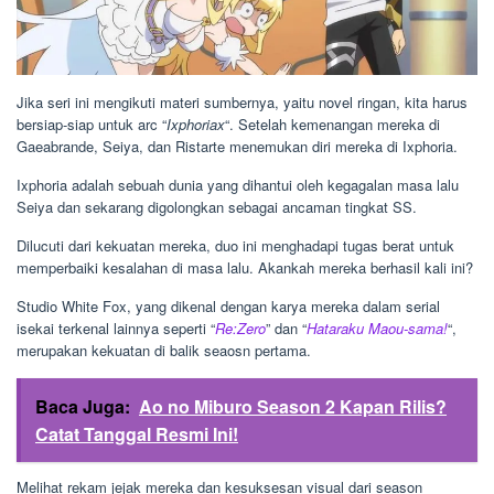
Jika seri ini mengikuti materi sumbernya, yaitu novel ringan, kita harus
bersiap-siap untuk arc “
Ixphoriax
“. Setelah kemenangan mereka di
Gaeabrande, Seiya, dan Ristarte menemukan diri mereka di Ixphoria.
Ixphoria adalah sebuah dunia yang dihantui oleh kegagalan masa lalu
Seiya dan sekarang digolongkan sebagai ancaman tingkat SS.
Dilucuti dari kekuatan mereka, duo ini menghadapi tugas berat untuk
memperbaiki kesalahan di masa lalu. Akankah mereka berhasil kali ini?
Studio White Fox, yang dikenal dengan karya mereka dalam serial
isekai terkenal lainnya seperti “
Re:Zero
” dan “
Hataraku Maou-sama!
“,
merupakan kekuatan di balik seaosn pertama.
Baca Juga:
Ao no Miburo Season 2 Kapan Rilis?
Catat Tanggal Resmi Ini!
Melihat rekam jejak mereka dan kesuksesan visual dari season