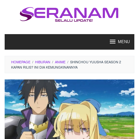
Loncat
ke
konten
MENU
HOMEPAGE
/
HIBURAN
/
ANIME
/
SHINCHOU YUUSHA SEASON 2
KAPAN RILIS? INI DIA KEMUNGKINANNYA