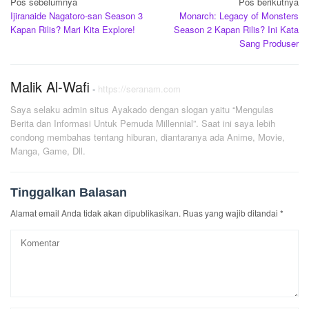
Navigasi
Pos sebelumnya
Pos berikutnya
Ijiranaide Nagatoro-san Season 3
Monarch: Legacy of Monsters
pos
Kapan Rilis? Mari Kita Explore!
Season 2 Kapan Rilis? Ini Kata
Sang Produser
Malik Al-Wafi
-
https://seranam.com
Saya selaku admin situs Ayakado dengan slogan yaitu “Mengulas
Berita dan Informasi Untuk Pemuda Millennial”. Saat ini saya lebih
condong membahas tentang hiburan, diantaranya ada Anime, Movie,
Manga, Game, Dll.
Tinggalkan Balasan
Alamat email Anda tidak akan dipublikasikan.
Ruas yang wajib ditandai
*