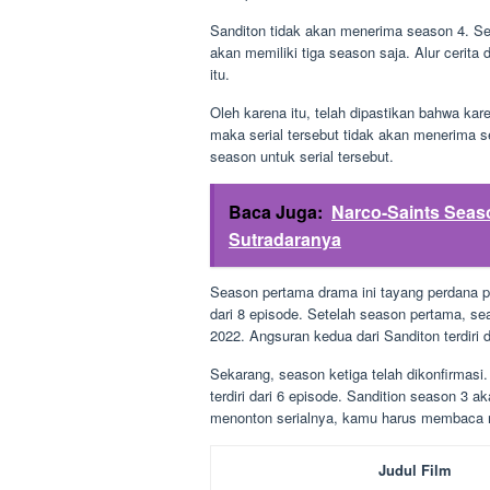
Sanditon tidak akan menerima season 4. S
akan memiliki tiga season saja. Alur cerita
itu.
Oleh karena itu, telah dipastikan bahwa kare
maka serial tersebut tidak akan menerima s
season untuk serial tersebut.
Baca Juga:
Narco-Saints Seaso
Sutradaranya
Season pertama drama ini tayang perdana pad
dari 8 episode. Setelah season pertama, sea
2022. Angsuran kedua dari Sanditon terdiri d
Sekarang, season ketiga telah dikonfirmasi.
terdiri dari 6 episode. Sandition season 3 a
menonton serialnya, kamu harus membaca rek
Judul Film