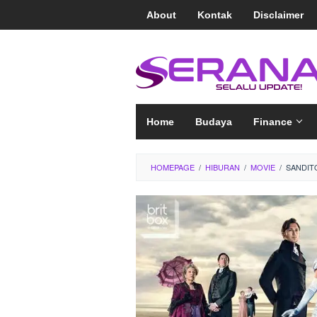
Loncat
About
Kontak
Disclaimer
ke
konten
Home
Budaya
Finance
HOMEPAGE
/
HIBURAN
/
MOVIE
/
SANDITO