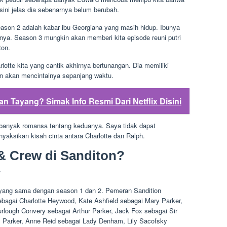
isini jelas dia sebenarnya belum berubah.
 season 2 adalah kabar ibu Georgiana yang masih hidup. Ibunya
mnya. Season 3 mungkin akan memberi kita episode reuni putri
ton.
rlotte kita yang cantik akhirnya bertunangan. Dia memiliki
n akan mencintainya sepanjang waktu.
an Tayang? Simak Info Resmi Dari Netflix Disini
 banyak romansa tentang keduanya. Saya tidak dapat
ksikan kisah cinta antara Charlotte dan Ralph.
& Crew di Sanditon?
 yang sama dengan season 1 dan 2. Pemeran Sandition
ebagai Charlotte Heywood, Kate Ashfield sebagai Mary Parker,
rlough Convery sebagai Arthur Parker, Jack Fox sebagai Sir
 Parker, Anne Reid sebagai Lady Denham, Lily Sacofsky