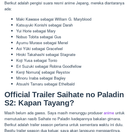
Berikut adalah pengisi suara resmi anime Jepang, mereka diantaranya
ada:
Maki Kawase sebagai William G. Maryblood
Katsuyuki Konishi sebagai Darah
Yui Horie sebagai Mary
Nobuo Tobita sebagai Gus
Ayumu Murase sebagai Menel
Aoi Yūki sebagai Gracefeel
Hiroki Takahashi sebagai Stagnate
Koji Yusa sebagai Tonio
Eri Suzuki sebagai Robina Goodfellow
Kenji Nomura[ sebagai Reystov
Minoru Inaba sebagai Bagley
Atsushi Tamaru sebagai Ethelbald
Official Trailer Saihate no Paladin
S2: Kapan Tayang?
Masih belum ada gaess. Saya masih menunggu produser
anime
untuk
memutuskan nasib Saihate no Paladin kedepannya bakalan gimana.
Berikut adalah trailer season pertama untuk sementara waktu ini dulu.
Begitu trailer season dua keluar, saya akan langsung menggantinya.