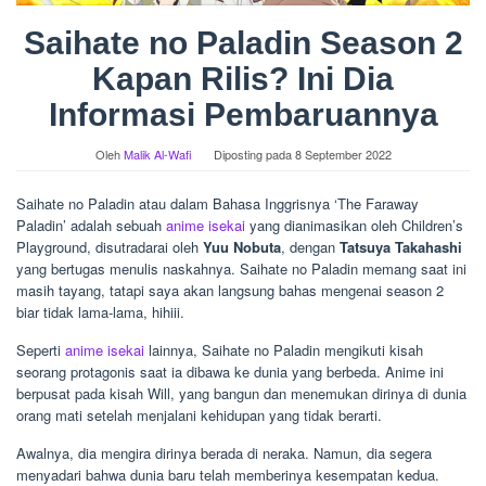
Saihate no Paladin Season 2
Kapan Rilis? Ini Dia
Informasi Pembaruannya
Oleh
Malik Al-Wafi
Diposting pada
8 September 2022
Saihate no Paladin atau dalam Bahasa Inggrisnya ‘The Faraway
Paladin’ adalah sebuah
anime isekai
yang dianimasikan oleh Children’s
Playground, disutradarai oleh
Yuu Nobuta
, dengan
Tatsuya Takahashi
yang bertugas menulis naskahnya. Saihate no Paladin memang saat ini
masih tayang, tatapi saya akan langsung bahas mengenai season 2
biar tidak lama-lama, hihiii.
Seperti
anime isekai
lainnya, Saihate no Paladin mengikuti kisah
seorang protagonis saat ia dibawa ke dunia yang berbeda. Anime ini
berpusat pada kisah Will, yang bangun dan menemukan dirinya di dunia
orang mati setelah menjalani kehidupan yang tidak berarti.
Awalnya, dia mengira dirinya berada di neraka. Namun, dia segera
menyadari bahwa dunia baru telah memberinya kesempatan kedua.