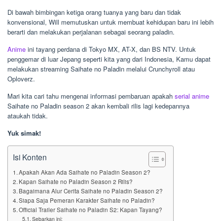
Di bawah bimbingan ketiga orang tuanya yang baru dan tidak
konvensional, Will memutuskan untuk membuat kehidupan baru ini lebih
berarti dan melakukan perjalanan sebagai seorang paladin.
Anime
ini tayang perdana di Tokyo MX, AT-X, dan BS NTV. Untuk
penggemar di luar Jepang seperti kita yang dari Indonesia, Kamu dapat
melakukan streaming Saihate no Paladin melalui Crunchyroll atau
Oploverz.
Mari kita cari tahu mengenai informasi pembaruan apakah
serial anime
Saihate no Paladin season 2 akan kembali rilis lagi kedepannya
ataukah tidak.
Yuk simak!
Isi Konten
Apakah Akan Ada Saihate no Paladin Season 2?
Kapan Saihate no Paladin Season 2 Rilis?
Bagaimana Alur Cerita Saihate no Paladin Season 2?
Siapa Saja Pemeran Karakter Saihate no Paladin?
Official Trailer Saihate no Paladin S2: Kapan Tayang?
Sebarkan ini: