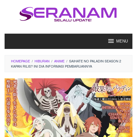
Loncat
ke
konten
MENU
HOMEPAGE
/
HIBURAN
/
ANIME
/
SAIHATE NO PALADIN SEASON 2
KAPAN RILIS? INI DIA INFORMASI PEMBARUANNYA