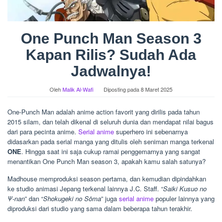
One Punch Man Season 3
Kapan Rilis? Sudah Ada
Jadwalnya!
Oleh
Malik Al-Wafi
Diposting pada
8 Maret 2025
One-Punch Man adalah anime action favorit yang dirilis pada tahun
2015 silam, dan telah dikenal di seluruh dunia dan mendapat nilai bagus
dari para pecinta anime.
Serial anime
superhero ini sebenarnya
didasarkan pada serial manga yang ditulis oleh seniman manga terkenal
ONE
. Hingga saat ini saja cukup ramai penggemarnya yang sangat
menantikan One Punch Man season 3, apakah kamu salah satunya?
Madhouse memproduksi season pertama, dan kemudian dipindahkan
ke studio animasi Jepang terkenal lainnya J.C. Staff. “
Saiki Kusuo no
Ψ-nan
” dan “
Shokugeki no Sōma
” juga
serial anime
populer lainnya yang
diproduksi dari studio yang sama dalam beberapa tahun terakhir.