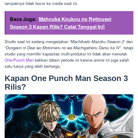
tampaknya tidak bocor ke media saat ini.
Baca Juga:
Mahouka Koukou no Rettousei
Season 3 Kapan Rilis? Catat Tanggal Ini!
Studio saat ini sedang mengerjakan “
Machikado Mazoku Season 2
” dan
“
Dungeon ni Deai wo Motomeru no wa Machigatteiru Darou ka IV
”, tetapi
studio yang memiliki kapasitas multi-produksi ini tidak akan menolak
One-Punch Man
bahkan dalam periode ini karena anime ini juga salah
satu karya yang lebih berharga.
Kapan One Punch Man Season 3
Rilis?