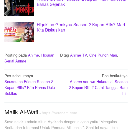
Bahas Sejenak
Higeki no Genkyou Season 2 Kapan Rilis? Mari
Kita Diskusikan
Posting pada
Anime
,
Hiburan
Ditag
Anime TV
,
One Punch Man
,
Serial Anime
Navigasi
Pos sebelumnya
Pos berikutnya
Sousou no Frieren Season 2
Aharen-san wa Hakarenai Season
pos
Kapan Rilis? Kita Bahas Dulu
2 Kapan Rilis? Catat Tanggal Baru
Sekilas
Ini!
Malik Al-Wafi
-
https://seranam.com
Saya selaku admin situs Ayakado dengan slogan yaitu “Mengulas
Berita dan Informasi Untuk Pemuda Millennial”. Saat ini saya lebih