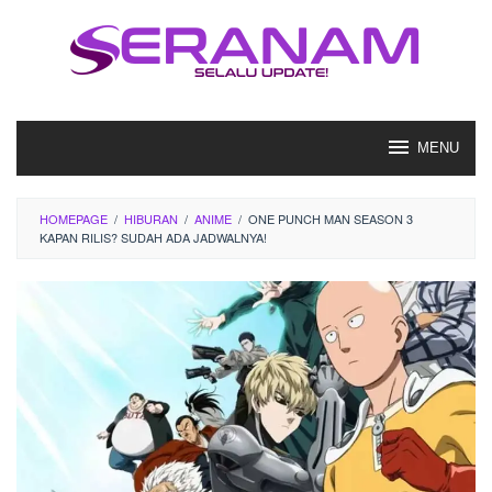
Loncat
ke
konten
MENU
HOMEPAGE
/
HIBURAN
/
ANIME
/
ONE PUNCH MAN SEASON 3
KAPAN RILIS? SUDAH ADA JADWALNYA!