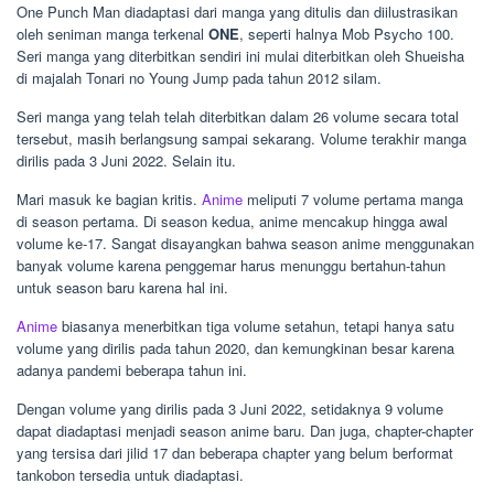
One Punch Man diadaptasi dari manga yang ditulis dan diilustrasikan
oleh seniman manga terkenal
ONE
, seperti halnya Mob Psycho 100.
Seri manga yang diterbitkan sendiri ini mulai diterbitkan oleh Shueisha
di majalah Tonari no Young Jump pada tahun 2012 silam.
Seri manga yang telah telah diterbitkan dalam 26 volume secara total
tersebut, masih berlangsung sampai sekarang. Volume terakhir manga
dirilis pada 3 Juni 2022. Selain itu.
Mari masuk ke bagian kritis.
Anime
meliputi 7 volume pertama manga
di season pertama. Di season kedua, anime mencakup hingga awal
volume ke-17. Sangat disayangkan bahwa season anime menggunakan
banyak volume karena penggemar harus menunggu bertahun-tahun
untuk season baru karena hal ini.
Anime
biasanya menerbitkan tiga volume setahun, tetapi hanya satu
volume yang dirilis pada tahun 2020, dan kemungkinan besar karena
adanya pandemi beberapa tahun ini.
Dengan volume yang dirilis pada 3 Juni 2022, setidaknya 9 volume
dapat diadaptasi menjadi season anime baru. Dan juga, chapter-chapter
yang tersisa dari jilid 17 dan beberapa chapter yang belum berformat
tankobon tersedia untuk diadaptasi.