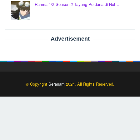
Ranma 1/2 Season 2 Tayang Perdana di Net…
Advertisement
© Copyright
Seranam
2024. All Rights Reserved.