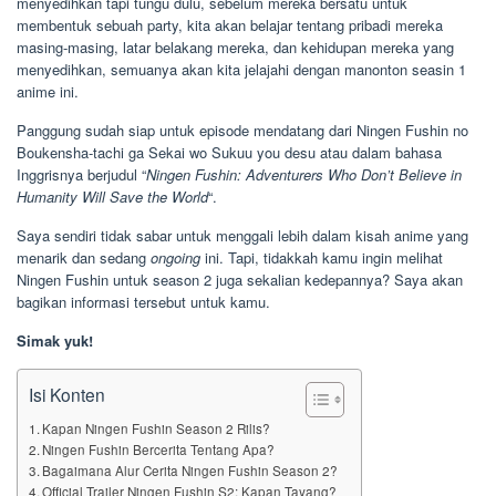
menyedihkan tapi tungu dulu, sebelum mereka bersatu untuk
membentuk sebuah party, kita akan belajar tentang pribadi mereka
masing-masing, latar belakang mereka, dan kehidupan mereka yang
menyedihkan, semuanya akan kita jelajahi dengan manonton seasin 1
anime ini.
Panggung sudah siap untuk episode mendatang dari Ningen Fushin no
Boukensha-tachi ga Sekai wo Sukuu you desu atau dalam bahasa
Inggrisnya berjudul “
Ningen Fushin: Adventurers Who Don’t Believe in
Humanity Will Save the World
“.
Saya sendiri tidak sabar untuk menggali lebih dalam kisah anime yang
menarik dan sedang
ongoing
ini. Tapi, tidakkah kamu ingin melihat
Ningen Fushin untuk season 2 juga sekalian kedepannya? Saya akan
bagikan informasi tersebut untuk kamu.
Simak yuk!
Isi Konten
Kapan Ningen Fushin Season 2 Rilis?
Ningen Fushin Bercerita Tentang Apa?
Bagaimana Alur Cerita Ningen Fushin Season 2?
Official Trailer Ningen Fushin S2: Kapan Tayang?