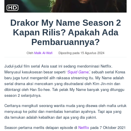
Drakor My Name Season 2
Kapan Rilis? Apakah Ada
Pembaruannya?
Oleh
Malik Al-Wafi
Diposting pada
15 Agustus 2024
Judul-judul film serial Asia saat ini sedang mendominasi Netflix.
Menyusul kesuksesan besar seperti ‘
Squid Game
,’ sebuah serial Korea
baru juga turut mengambil alih raksasa streaming itu. My Name adalah
serial drama aksi mencekam yang disutradarai oleh Kim Jin-min dan
dibintangi oleh Han So-hee. Tak pelak My Name banyak yang ditunggu
season 2 selanjutnya.
Ceritanya mengikuti seorang wanita muda yang disewa oleh mafia untuk
menyusup ke polisi dan membalas kematian ayahnya. Tapi apa yang
dia temukan adalah kebalikan dari apa yang dia yakini.
Season pertama merilis delapan episode di
Netflix
pada 7 Oktober 2021