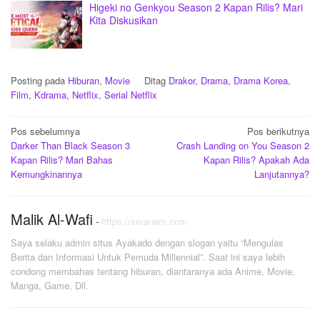
Higeki no Genkyou Season 2 Kapan Rilis? Mari
Kita Diskusikan
Posting pada
Hiburan
,
Movie
Ditag
Drakor
,
Drama
,
Drama Korea
,
Film
,
Kdrama
,
Netflix
,
Serial Netflix
Navigasi
Pos sebelumnya
Pos berikutnya
Darker Than Black Season 3
Crash Landing on You Season 2
pos
Kapan Rilis? Mari Bahas
Kapan Rilis? Apakah Ada
Kemungkinannya
Lanjutannya?
Malik Al-Wafi
-
https://seranam.com
Saya selaku admin situs Ayakado dengan slogan yaitu “Mengulas
Berita dan Informasi Untuk Pemuda Millennial”. Saat ini saya lebih
condong membahas tentang hiburan, diantaranya ada Anime, Movie,
Manga, Game, Dll.