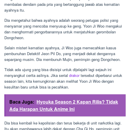
membalas dendam pada pria yang bertanggung jawab atas kematian
ayahnya itu.
Dia mengetahui bahwa ayahnya adalah seorang petugas polisi yang
menyamar yang mencoba menyusup ke geng. Yoon Ji Woo mengakui
dan menghormati pengorbanannya untuk menjatuhkan gerombolan
Dongcheon.
Selain misteri kematian ayahnya, Ji Woo juga memecahkan kasus
pembunuhan Detektif Jeon Pil Do, yang menjadi dekat dengannya
sepanjang musim. Dia membunuh Mujin, pemimpin geng Dongcheon.
Tidak ada ujung yang bisa disisipi untuk dijelajahi lagi sejauh ini
menyangkut cerita aslinya. Jika serial
drakor
tersebut diperbarui untuk
season lain, kita kemungkinan akan melihat Yoon Ji Woo dengan
kesulitan baru untuk bisa ia pecahkan.
Baca Juga:
Hyouka Season 2 Kapan Rilis? Tidak
Ada Harapan Untuk Anime Ini
Dia bisa kembali ke kepolisian dan terus bekerja di unit narkotika lagi.
Itu akan membawanya lebih dekat dengan Cha Gi Ho, pemimpin unit