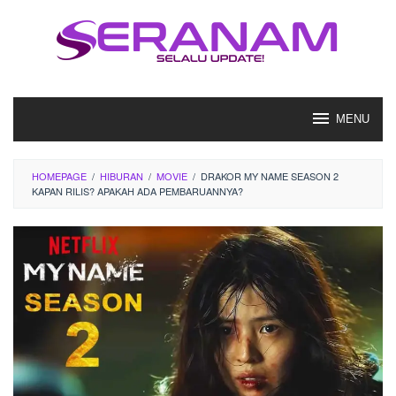
Loncat
ke
konten
MENU
HOMEPAGE
/
HIBURAN
/
MOVIE
/
DRAKOR MY NAME SEASON 2
KAPAN RILIS? APAKAH ADA PEMBARUANNYA?