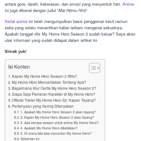
antara gore, darah, kekerasan, dan emosi yang menyentuh hati.
Anime
ini juga dikenal dengan judul “
Mai Hōmu Hīrō
“.
Serial anime
ini telah mengumpulkan basis penggemar kecil namun
setia yang selalu menantikan kabar terbaru mengenai sekuelnya.
Apakah tanggal rilis My Home Hero Season 2 sudah keluar? Saya akan
ulas informasi yang sudah didapat dalam artikel ini.
Simak yuk!
Isi Konten
Kapan My Home Hero Season 2 Rilis?
My Home Hero Menceritakan Tentang Apa?
Bagaimana Alur Cerita My Home Hero Season 2?
Siapa Saja Pemeran Karakter di My Home Hero?
Official Trailer My Home Hero S2: Kapan Tayang?
Pertanyaan yang Sering Ditanyakan
1. Apakah My Home Hero Season 2 akan tayang?
2. Kapan My Home Hero Season 2 akan tayang?
3. Ada berapa season untuk anime My Home Hero?
4. Apakah My Home Hero dibatalkan?
5. Di mana kita bisa menonton My Home Hero?
Sebarkan ini: