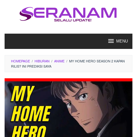
Loncat
ke
konten
MENU
HOMEPAGE
/
HIBURAN
/
ANIME
/
MY HOME HERO SEASON 2 KAPAN
RILIS? INI PREDIKSI SAYA