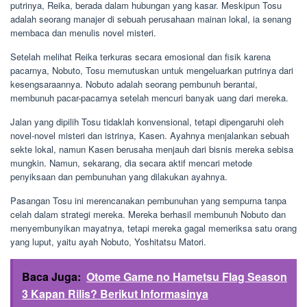
putrinya, Reika, berada dalam hubungan yang kasar. Meskipun Tosu
adalah seorang manajer di sebuah perusahaan mainan lokal, ia senang
membaca dan menulis novel misteri.
Setelah melihat Reika terkuras secara emosional dan fisik karena
pacarnya, Nobuto, Tosu memutuskan untuk mengeluarkan putrinya dari
kesengsaraannya. Nobuto adalah seorang pembunuh berantai,
membunuh pacar-pacarnya setelah mencuri banyak uang dari mereka.
Jalan yang dipilih Tosu tidaklah konvensional, tetapi dipengaruhi oleh
novel-novel misteri dan istrinya, Kasen. Ayahnya menjalankan sebuah
sekte lokal, namun Kasen berusaha menjauh dari bisnis mereka sebisa
mungkin. Namun, sekarang, dia secara aktif mencari metode
penyiksaan dan pembunuhan yang dilakukan ayahnya.
Pasangan Tosu ini merencanakan pembunuhan yang sempurna tanpa
celah dalam strategi mereka. Mereka berhasil membunuh Nobuto dan
menyembunyikan mayatnya, tetapi mereka gagal memeriksa satu orang
yang luput, yaitu ayah Nobuto, Yoshitatsu Matori.
Baca Juga:
Otome Game no Hametsu Flag Season
3 Kapan Rilis? Berikut Informasinya