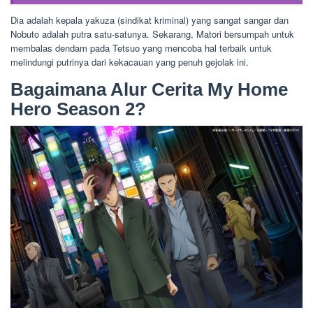
Dia adalah kepala yakuza (sindikat kriminal) yang sangat sangar dan
Nobuto adalah putra satu-satunya. Sekarang, Matori bersumpah untuk
membalas dendam pada Tetsuo yang mencoba hal terbaik untuk
melindungi putrinya dari kekacauan yang penuh gejolak ini.
Bagaimana Alur Cerita My Home
Hero Season 2?