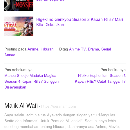
Higeki no Genkyou Season 2 Kapan Rilis? Mari
Kita Diskusikan
Posting pada
Anime
,
Hiburan
Ditag
Anime TV
,
Drama
,
Serial
Anime
Navigasi
Pos sebelumnya
Pos berikutnya
Mahou Shoujo Madoka Magica
Hibike Euphonium Season 3
pos
Season 4 Kapan Rilis? Sungguh
Kapan Rilis? Catat Tanggal Ini
Disayangkan
Malik Al-Wafi
-
https://seranam.com
Saya selaku admin situs Ayakado dengan slogan yaitu “Mengulas
Berita dan Informasi Untuk Pemuda Millennial”. Saat ini saya lebih
condong membahas tentang hiburan, diantaranya ada Anime, Movie,