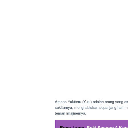
Amano Yukiteru (Yuki) adalah orang yang as
sekitarnya, menghabiskan sepanjang hari me
teman imajinernya.
Baca Juga:
Baki Season 4 Kap