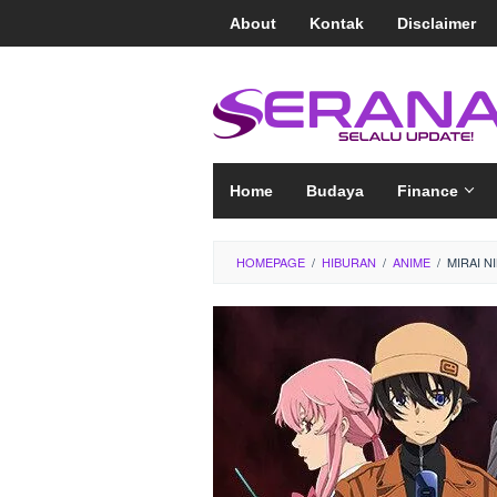
Loncat
About
Kontak
Disclaimer
ke
konten
Home
Budaya
Finance
HOMEPAGE
/
HIBURAN
/
ANIME
/
MIRAI N