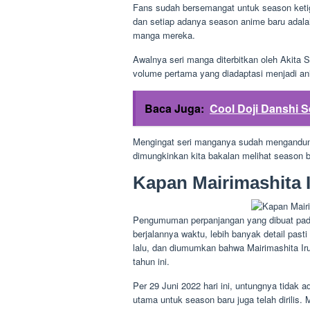
Fans sudah bersemangat untuk season ketig
dan setiap adanya season anime baru adala
manga mereka.
Awalnya seri manga diterbitkan oleh Akita 
volume pertama yang diadaptasi menjadi a
Baca Juga:
Cool Doji Danshi S
Mengingat seri manganya sudah mengandun
dimungkinkan kita bakalan melihat season ba
Kapan Mairimashita 
Pengumuman perpanjangan yang dibuat pada a
berjalannya waktu, lebih banyak detail pas
lalu, dan diumumkan bahwa Mairimashita I
tahun ini.
Per 29 Juni 2022 hari ini, untungnya tidak
utama untuk season baru juga telah dirilis