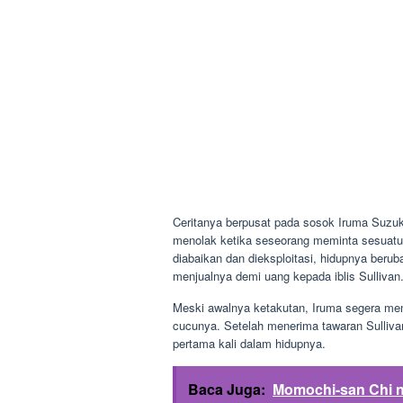
Ceritanya berpusat pada sosok Iruma Suzuk
menolak ketika seseorang meminta sesuatu
diabaikan dan dieksploitasi, hidupnya beru
menjualnya demi uang kepada iblis Sullivan
Meski awalnya ketakutan, Iruma segera men
cucunya. Setelah menerima tawaran Sulliv
pertama kali dalam hidupnya.
Baca Juga:
Momochi-san Chi n