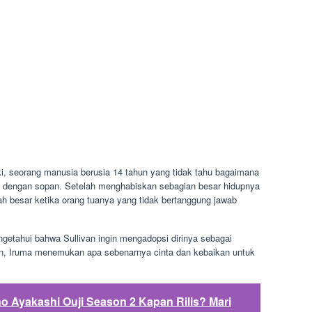
i, seorang manusia berusia 14 tahun yang tidak tahu bagaimana
 dengan sopan. Setelah menghabiskan sebagian besar hidupnya
bah besar ketika orang tuanya yang tidak bertanggung jawab
.
getahui bahwa Sullivan ingin mengadopsi dirinya sebagai
an, Iruma menemukan apa sebenarnya cinta dan kebaikan untuk
o Ayakashi Ouji Season 2 Kapan Rilis? Mari