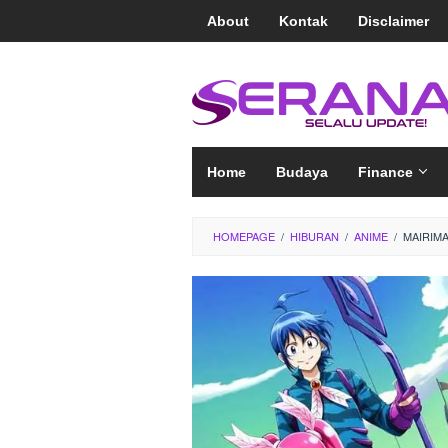
Loncat
About
Kontak
Disclaimer
ke
konten
Home
Budaya
Finance
HOMEPAGE
/
HIBURAN
/
ANIME
/
MAIRIMA