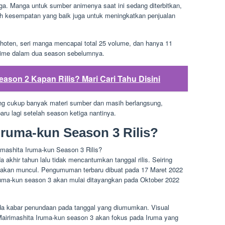
a. Manga untuk sumber animenya saat ini sedang diterbitkan,
h kesempatan yang baik juga untuk meningkatkan penjualan
Shoten, seri manga mencapai total 25 volume, dan hanya 11
nime dalam dua season sebelumnya.
eason 2 Kapan Rilis? Mari Cari Tahu Disini
g cukup banyak materi sumber dan masih berlangsung,
ru lagi setelah season ketiga nantinya.
Iruma-kun Season 3 Rilis?
khir tahun lalu tidak mencantumkan tanggal rilis. Seiring
ti akan muncul. Pengumuman terbaru dibuat pada 17 Maret 2022
ruma-kun season 3 akan mulai ditayangkan pada Oktober 2022
 ada kabar penundaan pada tanggal yang diumumkan. Visual
. Mairimashita Iruma-kun season 3 akan fokus pada Iruma yang