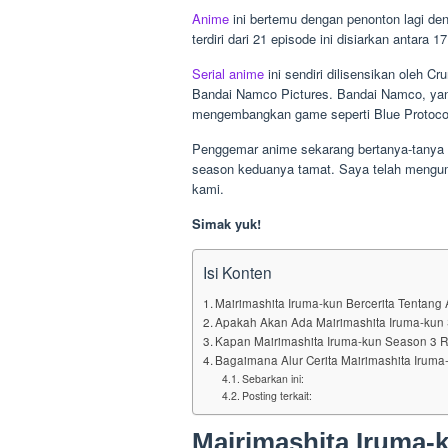
Anime
ini bertemu dengan penonton lagi de
terdiri dari 21 episode ini disiarkan antara
Serial anime
ini sendiri dilisensikan oleh C
Bandai Namco Pictures. Bandai Namco, yan
mengembangkan game seperti Blue Protoco
Penggemar anime sekarang bertanya-tanya 
season keduanya tamat. Saya telah mengump
kami.
Simak yuk!
Isi Konten
Mairimashita Iruma-kun Bercerita Tentang
Apakah Akan Ada Mairimashita Iruma-kun
Kapan Mairimashita Iruma-kun Season 3 Ri
Bagaimana Alur Cerita Mairimashita Irum
Sebarkan ini:
Posting terkait:
Mairimashita Iruma-