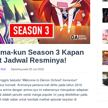
ruma-kun Season 3 Kapan
at Jadwal Resminya!
l-Wafi
Diposting pada
29 Juni 2022
ggris berjudul “
Welcome to Demon School! Iruma-kun
”
ur komedi. Animenya pertama kali dirilis pada tahun 2019.
nta anime dengan anime-nya ini sebenarnya merupakan adaptasi
i
adalah penulis serial manga populer ini yang diterbitkan pada
 tidak sabar untuk kembali melihat episode lanjutan di