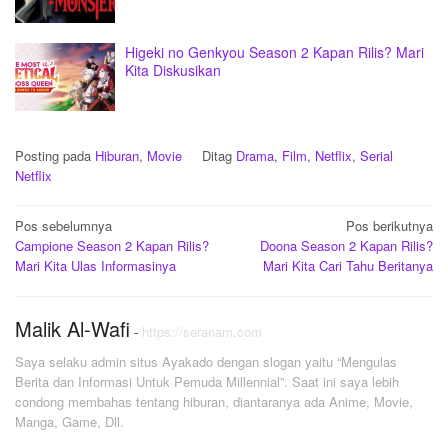
Higeki no Genkyou Season 2 Kapan Rilis? Mari
Kita Diskusikan
Posting pada
Hiburan
,
Movie
Ditag
Drama
,
Film
,
Netflix
,
Serial
Netflix
Navigasi
Pos sebelumnya
Pos berikutnya
Campione Season 2 Kapan Rilis?
Doona Season 2 Kapan Rilis?
pos
Mari Kita Ulas Informasinya
Mari Kita Cari Tahu Beritanya
Malik Al-Wafi
-
https://seranam.com
Saya selaku admin situs Ayakado dengan slogan yaitu “Mengulas
Berita dan Informasi Untuk Pemuda Millennial”. Saat ini saya lebih
condong membahas tentang hiburan, diantaranya ada Anime, Movie,
Manga, Game, Dll.