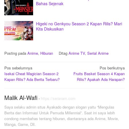
Bahas Sejenak
Higeki no Genkyou Season 2 Kapan Rilis? Mari
Kita Diskusikan
Posting pada
Anime
,
Hiburan
Ditag
Anime TV
,
Serial Anime
Navigasi
Pos sebelumnya
Pos berikutnya
Isekai Cheat Magician Season 2
Fruits Basket Season 4 Kapan
pos
Kapan Rilis? Ada Berita Terbaru?
Rilis? Apakah Ada Harapan?
Malik Al-Wafi
-
https://seranam.com
Saya selaku admin situs Ayakado dengan slogan yaitu “Mengulas
Berita dan Informasi Untuk Pemuda Millennial”. Saat ini saya lebih
condong membahas tentang hiburan, diantaranya ada Anime, Movie,
Manga, Game, Dll.