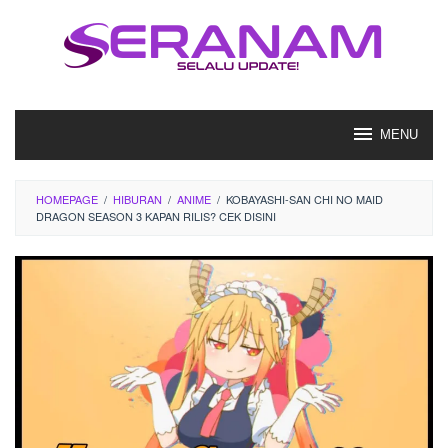
Loncat
ke
konten
MENU
HOMEPAGE
/
HIBURAN
/
ANIME
/
KOBAYASHI-SAN CHI NO MAID
DRAGON SEASON 3 KAPAN RILIS? CEK DISINI