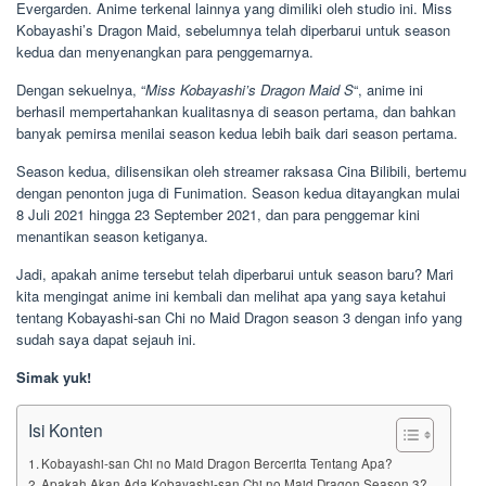
Evergarden. Anime terkenal lainnya yang dimiliki oleh studio ini. Miss
Kobayashi’s Dragon Maid, sebelumnya telah diperbarui untuk season
kedua dan menyenangkan para penggemarnya.
Dengan sekuelnya, “
Miss Kobayashi’s Dragon Maid S
“, anime ini
berhasil mempertahankan kualitasnya di season pertama, dan bahkan
banyak pemirsa menilai season kedua lebih baik dari season pertama.
Season kedua, dilisensikan oleh streamer raksasa Cina Bilibili, bertemu
dengan penonton juga di Funimation. Season kedua ditayangkan mulai
8 Juli 2021 hingga 23 September 2021, dan para penggemar kini
menantikan season ketiganya.
Jadi, apakah anime tersebut telah diperbarui untuk season baru? Mari
kita mengingat anime ini kembali dan melihat apa yang saya ketahui
tentang Kobayashi-san Chi no Maid Dragon season 3 dengan info yang
sudah saya dapat sejauh ini.
Simak yuk!
Isi Konten
Kobayashi-san Chi no Maid Dragon Bercerita Tentang Apa?
Apakah Akan Ada Kobayashi-san Chi no Maid Dragon Season 3?