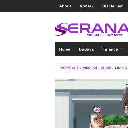
Loncat
About
Kontak
Disclaimer
ke
konten
Home
Budaya
Finance
HOMEPAGE
/
HIBURAN
/
ANIME
/
KIMI NO