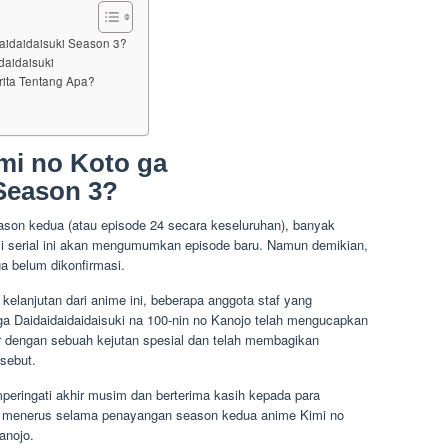
aidaidaisuki Season 3?
daidaisuki
rita Tentang Apa?
mi no Koto ga
 Season 3?
son kedua (atau episode 24 secara keseluruhan), banyak
 serial ini akan mengumumkan episode baru. Namun demikian,
ga belum dikonfirmasi.
lanjutan dari anime ini, beberapa anggota staf yang
 ga Daidaidaidaidaisuki na 100-nin no Kanojo telah mengucapkan
r dengan sebuah kejutan spesial dan telah membagikan
rsebut.
eringati akhir musim dan berterima kasih kepada para
s menerus selama penayangan season kedua anime Kimi no
anojo.