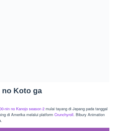
eason 2 Kapan Rilis? Mari Kita Ulas lengkap
e Romansa
,
Anime TV
,
Serial Anime
Pos berikutnya
 2
Dandadan Season 2 Kapan Rilis? Catat Tanggal
Resmi Ini!
ttps://seranam.com
s Ayakado dengan slogan yaitu “Mengulas Berita dan Informasi
l”. Saat ini saya lebih condong membahas tentang hiburan,
, Movie, Manga, Game, Dll.