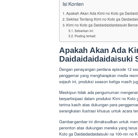
Isi Konten
Apakah Akan Ada Kimi no Koto ga Daidaid
Sekilas Tentang Kimi no Koto ga Daidaidai
Kimi no Koto ga Daidaidaidaidaisuki Berce
Sebarkan ini:
Posting terkait:
Apakah Akan Ada Ki
Daidaidaidaidaisuki
Dengan penayangan perdana episode 12 sea
penggemar yang mengharapkan media resmi
sejauh ini, produksi season ketiga masih ju
Meskipun tidak ada pengumuman mengenai ke
berpartisipasi dalam produksi Kimi no Koto
terima kasih atas dukungan para penggema
serangkaian ilustrasi khusus untuk acara te
Gambar-gambar ini dimaksudkan untuk memp
penonton atas dukungan mereka yang teru
Koto ga Daidaidaidaidaisuki na 100-nin no K