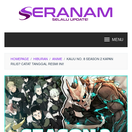
Loncat
ke
konten
MENU
HOMEPAGE
/
HIBURAN
/
ANIME
/
KAIJU NO. 8 SEASON 2 KAPAN
RILIS? CATAT TANGGAL RESMI INI!