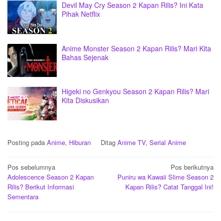
Devil May Cry Season 2 Kapan Rilis? Ini Kata
Pihak Netflix
Anime Monster Season 2 Kapan Rilis? Mari Kita
Bahas Sejenak
Higeki no Genkyou Season 2 Kapan Rilis? Mari
Kita Diskusikan
Posting pada
Anime
,
Hiburan
Ditag
Anime TV
,
Serial Anime
Navigasi
Pos sebelumnya
Pos berikutnya
Adolescence Season 2 Kapan
Puniru wa Kawaii Slime Season 2
pos
Rilis? Berikut Informasi
Kapan Rilis? Catat Tanggal Ini!
Sementara