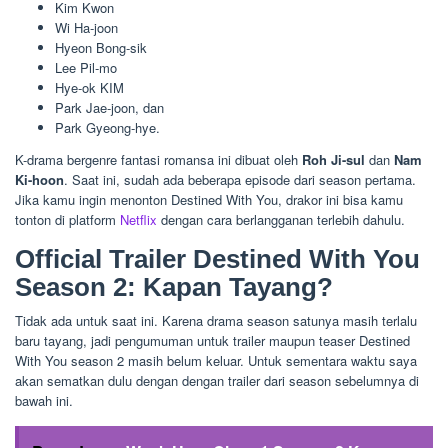
Kim Kwon
Wi Ha-joon
Hyeon Bong-sik
Lee Pil-mo
Hye-ok KIM
Park Jae-joon, dan
Park Gyeong-hye.
K-drama bergenre fantasi romansa ini dibuat oleh
Roh Ji-sul
dan
Nam
Ki-hoon
. Saat ini, sudah ada beberapa episode dari season pertama.
Jika kamu ingin menonton Destined With You, drakor ini bisa kamu
tonton di platform
Netflix
dengan cara berlangganan terlebih dahulu.
Official Trailer Destined With You
Season 2: Kapan Tayang?
Tidak ada untuk saat ini. Karena drama season satunya masih terlalu
baru tayang, jadi pengumuman untuk trailer maupun teaser Destined
With You season 2 masih belum keluar. Untuk sementara waktu saya
akan sematkan dulu dengan dengan trailer dari season sebelumnya di
bawah ini.