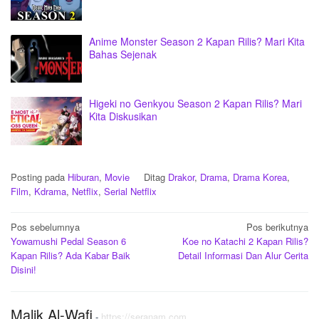
Anime Monster Season 2 Kapan Rilis? Mari Kita
Bahas Sejenak
Higeki no Genkyou Season 2 Kapan Rilis? Mari
Kita Diskusikan
Posting pada
Hiburan
,
Movie
Ditag
Drakor
,
Drama
,
Drama Korea
,
Film
,
Kdrama
,
Netflix
,
Serial Netflix
Navigasi
Pos sebelumnya
Pos berikutnya
Yowamushi Pedal Season 6
Koe no Katachi 2 Kapan Rilis?
pos
Kapan Rilis? Ada Kabar Baik
Detail Informasi Dan Alur Cerita
Disini!
Malik Al-Wafi
-
https://seranam.com