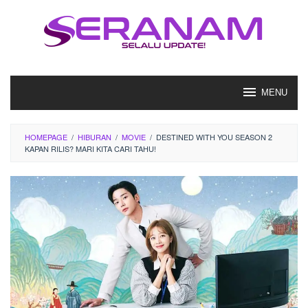
Loncat
ke
konten
MENU
HOMEPAGE
/
HIBURAN
/
MOVIE
/
DESTINED WITH YOU SEASON 2
KAPAN RILIS? MARI KITA CARI TAHU!