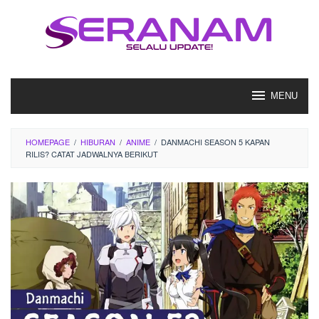
Loncat
ke
konten
MENU
HOMEPAGE
/
HIBURAN
/
ANIME
/
DANMACHI SEASON 5 KAPAN
RILIS? CATAT JADWALNYA BERIKUT