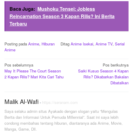
Baca Juga:
Mushoku Tensei: Jobless
Reincarnation Season 3 Kapan Rilis? Ini Berita
Terbaru
Posting pada
Anime
,
Hiburan
Ditag
Anime Isekai
,
Anime TV
,
Serial
Anime
Navigasi
Pos sebelumnya
Pos berikutnya
May It Please The Court Season
Saiki Kusuo Season 4 Kapan
pos
2 Kapan Rilis? Mari Kita Cari Tahu
Rilis? Dikabarkan Bakalan
Dibatalkan
Malik Al-Wafi
-
https://seranam.com
Saya selaku admin situs Ayakado dengan slogan yaitu “Mengulas
Berita dan Informasi Untuk Pemuda Millennial”. Saat ini saya lebih
condong membahas tentang hiburan, diantaranya ada Anime, Movie,
Manga, Game, Dll.