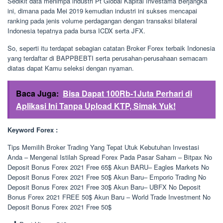
Sedikit data menimpa industri Pt Global Kapital Investama Berjangka
ini, dimana pada Mei 2019 kemudian industri ini sukses mencapai
ranking pada jenis volume perdagangan dengan transaksi bilateral
Indonesia tepatnya pada bursa ICDX serta JFX.
So, seperti itu terdapat sebagian catatan Broker Forex terbaik Indonesia
yang terdaftar di BAPPBEBTI serta perusahan-perusahaan semacam
diatas dapat Kamu seleksi dengan nyaman.
Baca Juga:
Bisa Dapat 100Rb-1Juta Perhari di
Aplikasi Ini Tanpa Upload KTP, Simak Yuk!
Keyword Forex :
Tips Memilih Broker Trading Yang Tepat Utuk Kebutuhan Investasi
Anda – Mengenal Istilah Spread Forex Pada Pasar Saham – Bitpax No
Deposit Bonus Forex 2021 Free 65$ Akun BARU– Eagles Markets No
Deposit Bonus Forex 2021 Free 50$ Akun Baru– Emporio Trading No
Deposit Bonus Forex 2021 Free 30$ Akun Baru– UBFX No Deposit
Bonus Forex 2021 FREE 50$ Akun Baru – World Trade Investment No
Deposit Bonus Forex 2021 Free 50$