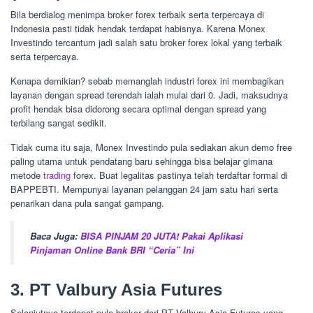
Bila berdialog menimpa broker forex terbaik serta terpercaya di
Indonesia pasti tidak hendak terdapat habisnya. Karena Monex
Investindo tercantum jadi salah satu broker forex lokal yang terbaik
serta terpercaya.
Kenapa demikian? sebab memanglah industri forex ini membagikan
layanan dengan spread terendah ialah mulai dari 0. Jadi, maksudnya
profit hendak bisa didorong secara optimal dengan spread yang
terbilang sangat sedikit.
Tidak cuma itu saja, Monex Investindo pula sediakan akun demo free
paling utama untuk pendatang baru sehingga bisa belajar gimana
metode
trading
forex. Buat legalitas pastinya telah terdaftar formal di
BAPPEBTI. Mempunyai layanan pelanggan 24 jam satu hari serta
penarikan dana pula sangat gampang.
Baca Juga:
BISA PINJAM 20 JUTA! Pakai Aplikasi
Pinjaman Online Bank BRI “Ceria” Ini
3. PT Valbury Asia Futures
Selanjutnya terdapat pula broker dari PT Valbury Asia Futures yang