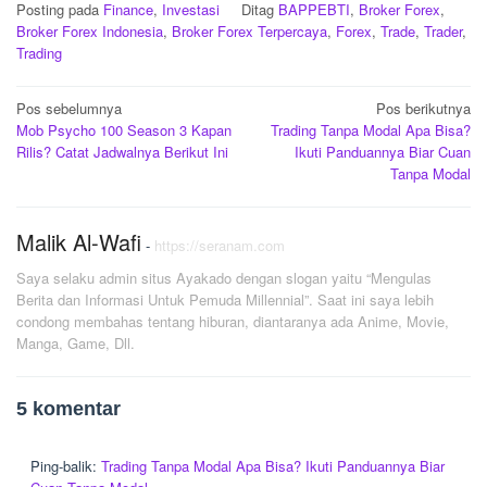
Posting pada
Finance
,
Investasi
Ditag
BAPPEBTI
,
Broker Forex
,
Broker Forex Indonesia
,
Broker Forex Terpercaya
,
Forex
,
Trade
,
Trader
,
Trading
Navigasi
Pos sebelumnya
Pos berikutnya
Mob Psycho 100 Season 3 Kapan
Trading Tanpa Modal Apa Bisa?
pos
Rilis? Catat Jadwalnya Berikut Ini
Ikuti Panduannya Biar Cuan
Tanpa Modal
Malik Al-Wafi
-
https://seranam.com
Saya selaku admin situs Ayakado dengan slogan yaitu “Mengulas
Berita dan Informasi Untuk Pemuda Millennial”. Saat ini saya lebih
condong membahas tentang hiburan, diantaranya ada Anime, Movie,
Manga, Game, Dll.
5 komentar
Ping-balik:
Trading Tanpa Modal Apa Bisa? Ikuti Panduannya Biar