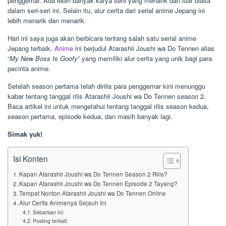
penggemar. Ada lebih banyak karya seni yang menarik dan luar biasa
dalam seri-seri ini. Selain itu, alur cerita dari serial anime Jepang ini
lebih menarik dan menarik.
Hari ini saya juga akan berbicara tentang salah satu serial anime
Jepang terbaik.
Anime
ini berjudul Atarashii Joushi wa Do Tennen alias
“
My New Boss Is Goofy
” yang memiliki alur cerita yang unik bagi para
pecinta anime.
Setelah season pertama telah dirilis para penggemar kini menunggu
kabar tentang tanggal rilis Atarashii Joushi wa Do Tennen season 2.
Baca artikel ini untuk mengetahui tentang tanggal rilis season kedua,
season pertama, episode kedua, dan masih banyak lagi.
Simak yuk!
Isi Konten
Kapan Atarashii Joushi wa Do Tennen Season 2 Rilis?
Kapan Atarashii Joushi wa Do Tennen Episode 2 Tayang?
Tempat Nonton Atarashii Joushi wa Do Tennen Online
Alur Cerita Animenya Sejauh Ini
Sebarkan ini:
Posting terkait: