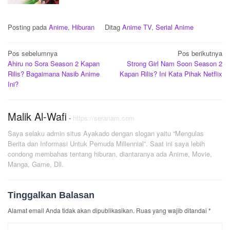
Posting pada
Anime
,
Hiburan
Ditag
Anime TV
,
Serial Anime
Navigasi
Pos sebelumnya
Pos berikutnya
Ahiru no Sora Season 2 Kapan
Strong Girl Nam Soon Season 2
pos
Rilis? Bagaimana Nasib Anime
Kapan Rilis? Ini Kata Pihak Netflix
Ini?
Malik Al-Wafi
-
https://seranam.com
Saya selaku admin situs Ayakado dengan slogan yaitu “Mengulas
Berita dan Informasi Untuk Pemuda Millennial”. Saat ini saya lebih
condong membahas tentang hiburan, diantaranya ada Anime, Movie,
Manga, Game, Dll.
Tinggalkan Balasan
Alamat email Anda tidak akan dipublikasikan.
Ruas yang wajib ditandai
*