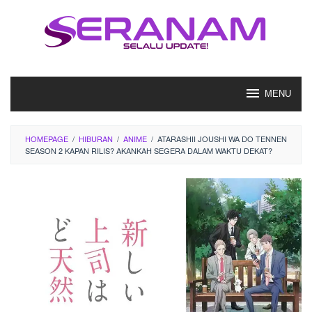
Loncat
ke
konten
MENU
HOMEPAGE
/
HIBURAN
/
ANIME
/
ATARASHII JOUSHI WA DO TENNEN
SEASON 2 KAPAN RILIS? AKANKAH SEGERA DALAM WAKTU DEKAT?