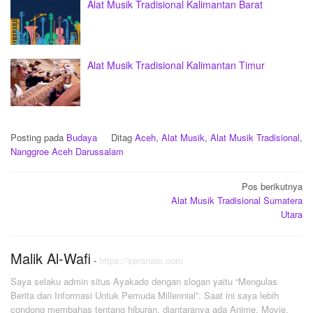
Alat Musik Tradisional Kalimantan Barat
Alat Musik Tradisional Kalimantan Timur
Posting pada
Budaya
Ditag
Aceh
,
Alat Musik
,
Alat Musik Tradisional
,
Nanggroe Aceh Darussalam
Navigasi
Pos berikutnya
Alat Musik Tradisional Sumatera
pos
Utara
Malik Al-Wafi
-
https://seranam.com
Saya selaku admin situs Ayakado dengan slogan yaitu “Mengulas
Berita dan Informasi Untuk Pemuda Millennial”. Saat ini saya lebih
condong membahas tentang hiburan, diantaranya ada Anime, Movie,