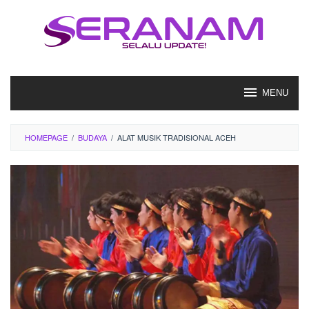
Loncat
ke
konten
MENU
HOMEPAGE
/
BUDAYA
/
ALAT MUSIK TRADISIONAL ACEH