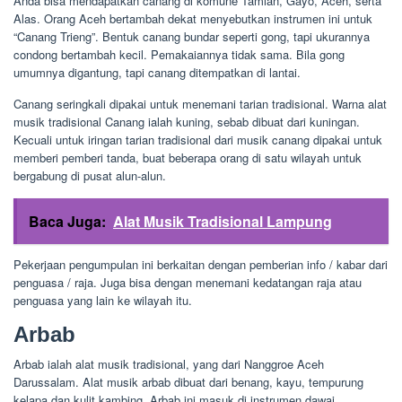
Anda bisa mendapatkan canang di komune Tamian, Gayo, Aceh, serta
Alas. Orang Aceh bertambah dekat menyebutkan instrumen ini untuk
“Canang Trieng”. Bentuk canang bundar seperti gong, tapi ukurannya
condong bertambah kecil. Pemakaiannya tidak sama. Bila gong
umumnya digantung, tapi canang ditempatkan di lantai.
Canang seringkali dipakai untuk menemani tarian tradisional. Warna alat
musik tradisional Canang ialah kuning, sebab dibuat dari kuningan.
Kecuali untuk iringan tarian tradisional dari musik canang dipakai untuk
memberi pemberi tanda, buat beberapa orang di satu wilayah untuk
bergabung di pusat alun-alun.
Baca Juga:
Alat Musik Tradisional Lampung
Pekerjaan pengumpulan ini berkaitan dengan pemberian info / kabar dari
penguasa / raja. Juga bisa dengan menemani kedatangan raja atau
penguasa yang lain ke wilayah itu.
Arbab
Arbab ialah alat musik tradisional, yang dari Nanggroe Aceh
Darussalam. Alat musik arbab dibuat dari benang, kayu, tempurung
kelapa dan kulit kambing. Arbab ini masuk di instrumen dawai.