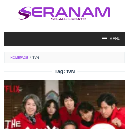
Loncat
ke
konten
MENU
HOMEPAGE
/
TVN
Tag:
tvN