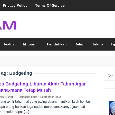
Privacy Policy
Terms Of Service
Health
Hiburan
Pendidikan
Religi
Tekno
Ti
Tag:
Budgeting
Cari
untuk:
ips Budgeting Liburan Akhir Tahun Agar
ana-mana Tetap Murah
lik Al-Wafi
Diposting pada
1 September 2022
ang akhir tahun hal yang paling dinanti-nantikan ialah berlibur.
apa orang bahkan juga sudah merencanakannya jauh hari
a mereka dapat […]