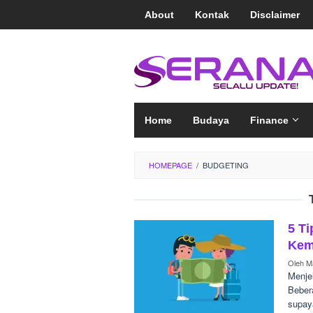
Loncat
About
Kontak
Disclaimer
ke
konten
Home
Budaya
Finance
HOMEPAGE
/
BUDGETING
5 T
Kem
Oleh
Ma
Menjel
Beber
supay