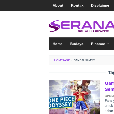
Loncat
About
Kontak
Disclaimer
ke
konten
Home
Budaya
Finance
HOMEPAGE
/
BANDAI NAMCO
Ta
Gam
Sem
Oleh
Ma
Fans 
untuk
kabar