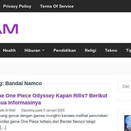
Privacy Policy
Terms Of Service
Health
Hiburan
Pendidikan
Religi
Tekno
Ti
g:
Bandai Namco
Cari
untuk:
e One Piece Odyssey Kapan Rilis? Berikut
ua Informasinya
lik Al-Wafi
Diposting pada
5 Januari 2023
yang gemar dengan games mungkin kecewa melihat penundaan
 video game One Piece terbaru dari Bandai Namco tetapi
 […]