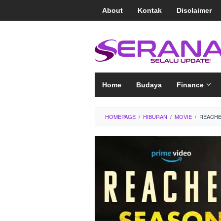
Loncat
About
Kontak
Disclaimer
ke
konten
Home
Budaya
Finance
HOMEPAGE
/
HIBURAN
/
MOVIE
/
REACHE