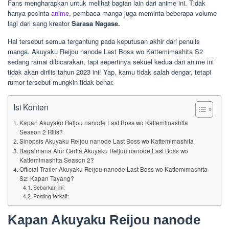
Fans mengharapkan untuk melihat bagian lain dari anime ini. Tidak
hanya pecinta
anime
, pembaca manga juga meminta beberapa volume
lagi dari sang kreator
Sarasa Nagase.
Hal tersebut semua tergantung pada keputusan akhir dari penulis
manga. Akuyaku Reijou nanode Last Boss wo Kattemimashita S2
sedang ramai dibicarakan, tapi sepertinya sekuel kedua dari anime ini
tidak akan dirilis tahun 2023 ini! Yap, kamu tidak salah dengar, tetapi
rumor tersebut mungkin tidak benar.
Isi Konten
Kapan Akuyaku Reijou nanode Last Boss wo Kattemimashita
Season 2 Rilis?
Sinopsis Akuyaku Reijou nanode Last Boss wo Kattemimashita
Bagaimana Alur Cerita Akuyaku Reijou nanode Last Boss wo
Kattemimashita Season 2?
Official Trailer Akuyaku Reijou nanode Last Boss wo Kattemimashita
S2: Kapan Tayang?
Sebarkan ini:
Posting terkait:
Kapan Akuyaku Reijou nanode