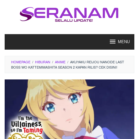
Loncat
ke
konten
MENU
HOMEPAGE
/
HIBURAN
/
ANIME
/
AKUYAKU REIJOU NANODE LAST
BOSS WO KATTEMIMASHITA SEASON 2 KAPAN RILIS? CEK DISINI!