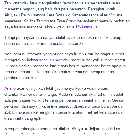
Tapi kita tidak bisa mengabaikan fakta bahwa anime tersebut telah
menerima respon yang baik dari para penonton. Peringkat untuk
Akuyaku Reijou nanode Last Boss wo Kattemimashita alias “
I’m the
Villainess, So I’m Taming the Final Boss
” benar-benar menarik perhatian
saya karena mencapai skor 7.23 di situs
MyAnimeList
.
Tetapi pertanyaan utamanya adalah apakah mereka memiliki cukup
bahan sumber untuk memproduksi season 2?
Nah, sesuai informasi yang sudah saya kumpulkan, berbagai sumber
mengatakan bahwa
serial anime
tidak memiliki banyak sumber materi.
Ini menjelaskan mengapa kita masih belum mendengar berita apa pun
tentang season 2. Kita mungkin harus menunggu pengumuman
pembaruan terakhir.
Anime
akan dilanjutkan lebih jauh hanya ketika volume baru
ditambahkan ke daftar manga. Mudah-mudahan akhir tahun ini sudah
ada pernyataan konkrit tentang pembaharuan serial anime ini. Sesuai
perkiraan dari saya, jika anime tersebut diperbarui pada bulan Januari
2024, maka ada kemungkinan besar kita akan melihat kelanjutan dari
kisah cinta yang epik ini.
Mempertimbangkan semua hal diatas, Akuyaku Reijou nanode Last